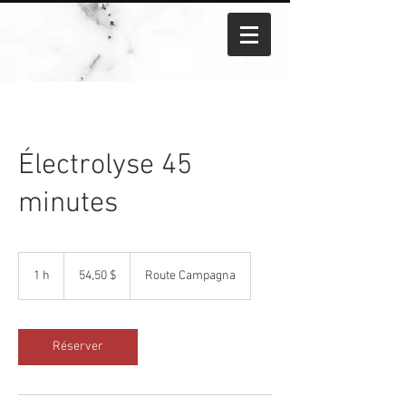
Électrolyse 45
minutes
54,50 dollars
canadiens
1 h
1
54,50 $
Route Campagna
Réserver